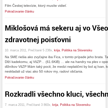
Film Českej televízie, ktorý musíte vidieť.
Pokračovanie článku
Miklošová má sekeru aj vo Vše
zdravotnej poisťovni
10. marca 2011, Prečítané 5 238x,
krija
,
Politika na Slovensku
Na SME riešia ako zvyčajne iba Fica, v tomto prípade jeho brata. Takž
Dlží kadekomu, aj VšZP… (61.6KiB) … ale na handry na ples v op
dlžníkov VšZP Mám taký pocit, že medzi neplatičmi by bol aj Ivan,
neskladali už viac ako 50 rokov my, radoví občania.
Pokračovanie článku
Rozkradli všechno kluci, všech
7. marca 2011, Prečítané 3 860x,
krija
,
Politika na Slovensku