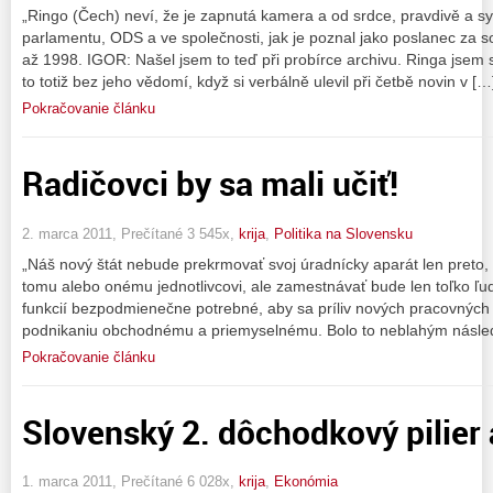
„Ringo (Čech) neví, že je zapnutá kamera a od srdce, pravdivě a 
parlamentu, ODS a ve společnosti, jak je poznal jako poslanec za s
až 1998. IGOR: Našel jsem to teď při probírce archivu. Ringa jsem se
to totiž bez jeho vědomí, když si verbálně ulevil při četbě novin v […
Pokračovanie článku
Radičovci by sa mali učiť!
2. marca 2011, Prečítané 3 545x,
krija
,
Politika na Slovensku
„Náš nový štát nebude prekrmovať svoj úradnícky aparát len preto, 
tomu alebo onému jednotlivcovi, ale zamestnávať bude len toľko ľud
funkcií bezpodmienečne potrebné, aby sa príliv nových pracovnýc
podnikaniu obchodnému a priemyselnému. Bolo to neblahým násl
Pokračovanie článku
Slovenský 2. dôchodkový pilier
1. marca 2011, Prečítané 6 028x,
krija
,
Ekonómia