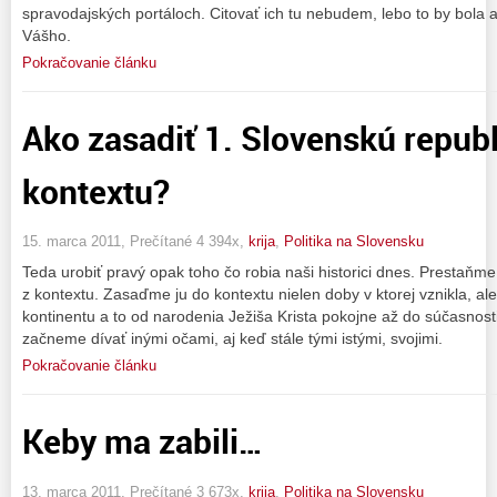
spravodajských portáloch. Citovať ich tu nebudem, lebo to by bola a
Vášho.
Pokračovanie článku
Ako zasadiť 1. Slovenskú repub
kontextu?
15. marca 2011, Prečítané 4 394x,
krija
,
Politika na Slovensku
Teda urobiť pravý opak toho čo robia naši historici dnes. Prestaňme
z kontextu. Zasaďme ju do kontextu nielen doby v ktorej vznikla, al
kontinentu a to od narodenia Ježiša Krista pokojne až do súčasno
začneme dívať inými očami, aj keď stále tými istými, svojimi.
Pokračovanie článku
Keby ma zabili…
13. marca 2011, Prečítané 3 673x,
krija
,
Politika na Slovensku