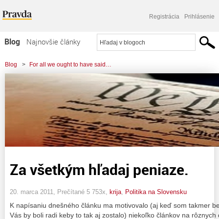
Registrácia
Prihlásenie
Blog
Najnovšie články
Najčítanejšie články
Blog
>
For all we ought to have said…
Najkomentovanejšie články
Zoznam blogov
Komerčné blogy
Za všetkým hľadaj peniaze.
20. marca 2011, Prečítané 5 753x,
krija
,
Politika na Slovensku
K napísaniu dnešného článku ma motivovalo (aj keď som takmer be
Vás by boli radi keby to tak aj zostalo) niekoľko článkov na rôznyc