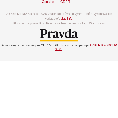
Cookies
GDPR
© OUR MEDIA SR a. s. 2026. Autorské práva sú vyhradené a vykonáva ich
vydavateľ,
viac info
.
Blogovací systém Blog.Pravda.sk beží na technológií Wordpress.
Kompletný video servis pre OUR MEDIA SR a.s. zabezpečuje
ARBERTO GROUP
s.r.o.
.