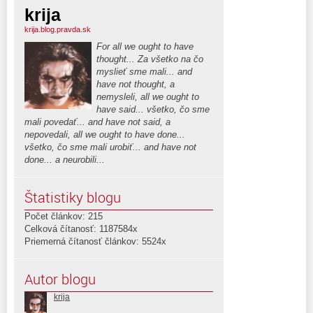
krija
krija.blog.pravda.sk
For all we ought to have
thought... Za všetko na čo
myslieť sme mali... and
have not thought, a
nemysleli, all we ought to
have said... všetko, čo sme
mali povedať... and have not said, a
nepovedali, all we ought to have done...
všetko, čo sme mali urobiť... and have not
done... a neurobili...
Štatistiky blogu
Počet článkov: 215
Celková čítanosť: 1187584x
Priemerná čítanosť článkov: 5524x
Autor blogu
krija