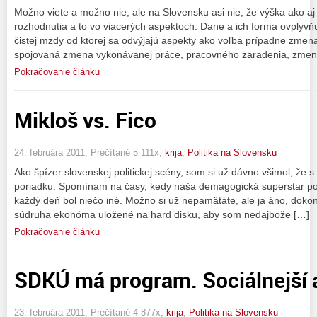
Možno viete a možno nie, ale na Slovensku asi nie, že výška ako a
rozhodnutia a to vo viacerých aspektoch. Dane a ich forma ovplyvň
čistej mzdy od ktorej sa odvýjajú aspekty ako voľba prípadne zmen
spojovaná zmena vykonávanej práce, pracovného zaradenia, zmena
Pokračovanie článku
Mikloš vs. Fico
24. februára 2011, Prečítané 5 111x,
krija
,
Politika na Slovensku
Ako špízer slovenskej politickej scény, som si už dávno všimol, že s 
poriadku. Spomínam na časy, kedy naša demagogická superstar polit
každý deň bol niečo iné. Možno si už nepamätáte, ale ja áno, d
súdruha ekonóma uložené na hard disku, aby som nedajbože […]
Pokračovanie článku
SDKÚ má program. Sociálnejší a
23. februára 2011, Prečítané 4 877x,
krija
,
Politika na Slovensku