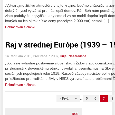
„Vytvárajme žičlivú atmosféru v tejto krajine, buďme chápajúci a 
dobrý úmysel vytvárať pre nás lepší domov. Pán Boh nám pomáhaj
zlaté padáky čo najvyššie, aby sme si za ne mohli dopriať lepší dom
ktorých na ich aj tak nízke ceny (necelých 2 000 eur) nemali […]
Pokračovanie článku
Raj v strednej Európe (1939 – 1
14. februára 2011, Prečítané 7 205x,
krija
,
Nezaradené
„Sociálne výhodné postavenie slovenských Židov v spoločenskom ži
príslušnosti k slovenskému etniku, vyvolali antisemitizmus na Slovens
sociálnych nepokojoch roku 1918. Rasové zásady nacistov boli v 
príležitosťou pre radikálne živly v HSĽS vyrovnať sa s problémami 
Pokračovanie článku
« Prvá
«
...
5
6
7
8
RSS