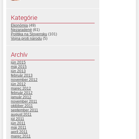
Kategórie
Ekonómia
(49)
Nezaradené
(61)
Politika na Slovensku
(101)
Vojna proti národu
(5)
Archív
jún 2015
máj 2015
jún 2013
február 2013
november 2012
jún 2012
marec 2012
február 2012
január 2012
november 2011
október 2011
september 2011
august 2011
júl 2011
jún 2011
máj 2011
apríl 2011
marec 2011