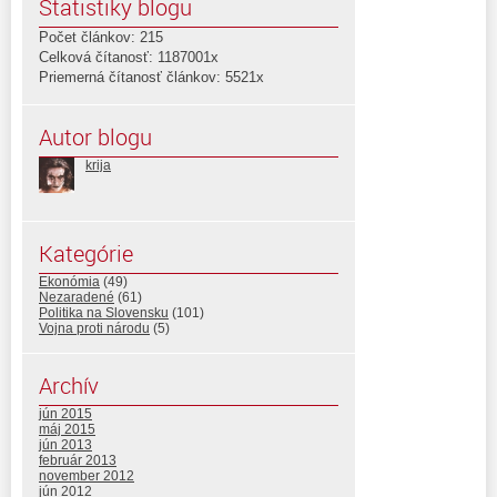
Štatistiky blogu
Počet článkov: 215
Celková čítanosť: 1187001x
Priemerná čítanosť článkov: 5521x
Autor blogu
krija
Kategórie
Ekonómia
(49)
Nezaradené
(61)
Politika na Slovensku
(101)
Vojna proti národu
(5)
Archív
jún 2015
máj 2015
jún 2013
február 2013
november 2012
jún 2012