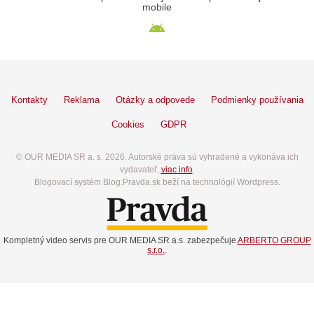
mobile
Kontakty
Reklama
Otázky a odpovede
Podmienky používania
Cookies
GDPR
© OUR MEDIA SR a. s. 2026. Autorské práva sú vyhradené a vykonáva ich
vydavateľ,
viac info
.
Blogovací systém Blog.Pravda.sk beží na technológií Wordpress.
Kompletný video servis pre OUR MEDIA SR a.s. zabezpečuje
ARBERTO GROUP
s.r.o.
.