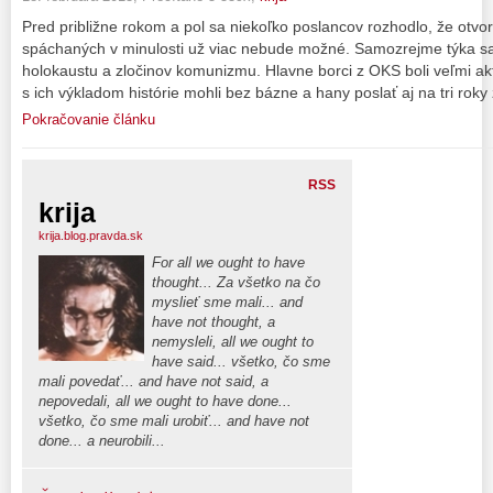
Pred približne rokom a pol sa niekoľko poslancov rozhodlo, že otvo
spáchaných v minulosti už viac nebude možné. Samozrejme týka sa 
holokaustu a zločinov komunizmu. Hlavne borci z OKS boli veľmi akt
s ich výkladom histórie mohli bez bázne a hany poslať aj na tri roky
Pokračovanie článku
RSS
krija
krija.blog.pravda.sk
For all we ought to have
thought... Za všetko na čo
myslieť sme mali... and
have not thought, a
nemysleli, all we ought to
have said... všetko, čo sme
mali povedať... and have not said, a
nepovedali, all we ought to have done...
všetko, čo sme mali urobiť... and have not
done... a neurobili...