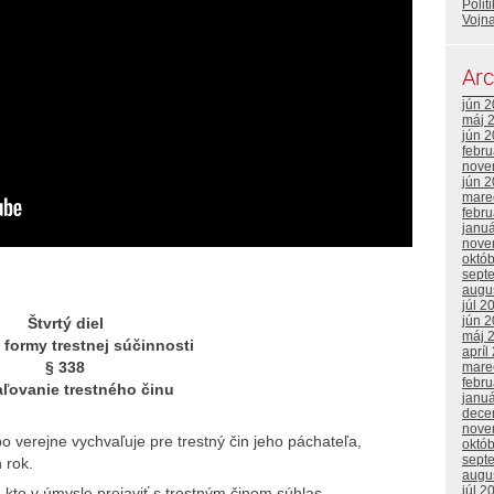
Polit
Vojna
Arc
jún 
máj 
jún 
febr
nove
jún 
mare
febr
janu
nove
októ
sept
augu
júl 2
jún 
Štvrtý diel
máj 
 formy trestnej súčinnosti
apríl
§ 338
mare
febru
ľovanie trestného činu
janu
dece
nove
bo verejne vychvaľuje pre trestný čin jeho páchateľa,
októ
sept
 rok.
augu
júl 2
 kto v úmysle prejaviť s trestným činom súhlas