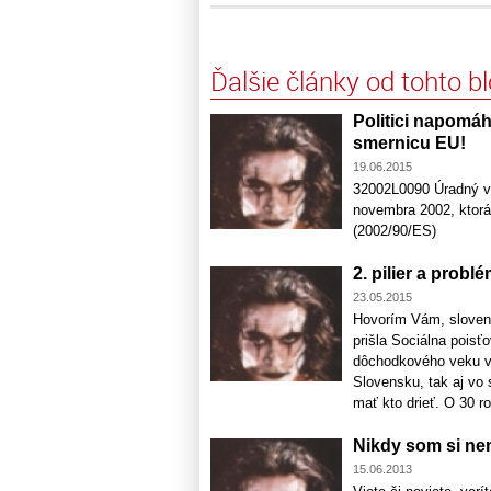
Ďalšie články od tohto b
Politici napomáh
smernicu EU!
19.06.2015
32002L0090 Úradný ve
novembra 2002, ktorá
(2002/90/ES)
2. pilier a prob
23.05.2015
Hovorím Vám, slovensk
prišla Sociálna poisť
dôchodkového veku v
Slovensku, tak aj vo
mať kto drieť. O 30 r
Nikdy som si nem
15.06.2013