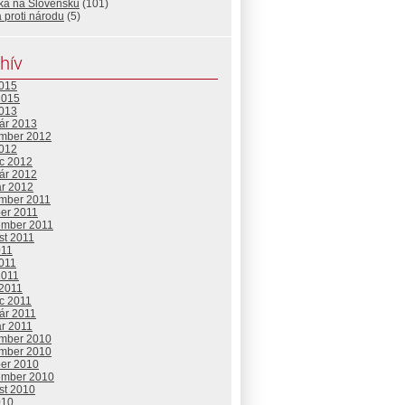
ika na Slovensku
(101)
 proti národu
(5)
hív
2015
2015
2013
uár 2013
mber 2012
2012
c 2012
uár 2012
ár 2012
mber 2011
ber 2011
ember 2011
st 2011
011
2011
2011
 2011
c 2011
ár 2011
ár 2011
mber 2010
mber 2010
ber 2010
ember 2010
st 2010
010