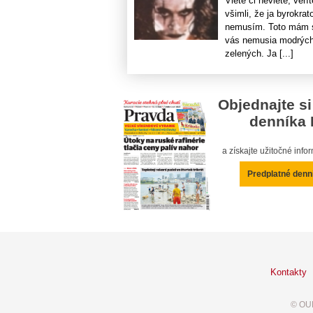
Viete či neviete, verí
všimli, že ja byrokrat
nemusím. Toto mám sp
vás nemusia modrých, 
zelených. Ja [...]
Objednajte si
denníka 
a získajte užitočné inf
Predplatné denn
Kontakty
© OUR