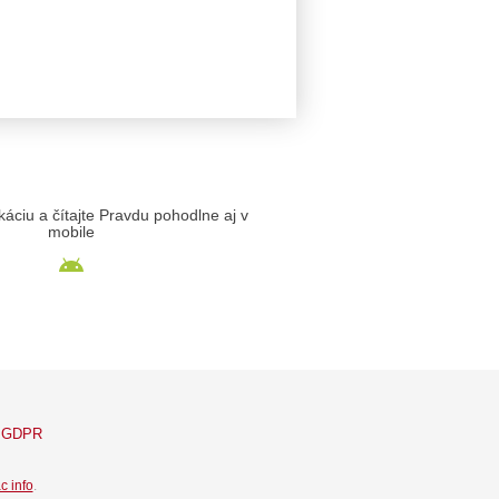
likáciu a čítajte Pravdu pohodlne aj v
mobile
GDPR
c info
.