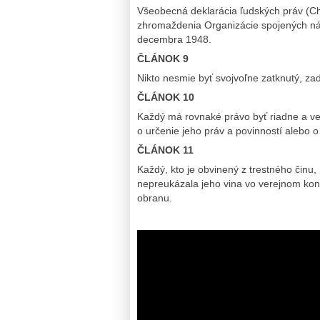
Všeobecná deklarácia ľudských práv (Cha
zhromaždenia Organizácie spojených nár
decembra 1948.
ČLÁNOK 9
Nikto nesmie byť svojvoľne zatknutý, za
ČLÁNOK 10
Každý má rovnaké právo byť riadne a ve
o určenie jeho práv a povinností alebo o
ČLÁNOK 11
Každý, kto je obvinený z trestného činu
nepreukázala jeho vina vo verejnom kona
obranu.