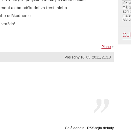
jún 
máj 
mení alebo odškodní za trest, alebo
apríl
lebo odškodnenie.
mare
febr
a vražda!
Od
Piano
»
Posledný 10. 05. 2011, 21:18
Celá debata
|
RSS tejto debaty