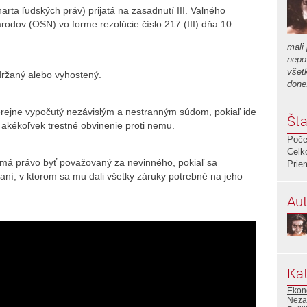
rta ľudských práv) prijatá na zasadnutí III. Valného
odov (OSN) vo forme rezolúcie číslo 217 (III) dňa 10.
mali
nepov
všet
držaný alebo vyhostený.
done.
rejne vypočutý nezávislým a nestranným súdom, pokiaľ ide
Šta
 akékoľvek trestné obvinenie proti nemu.
Poče
Celk
, má právo byť považovaný za nevinného, pokiaľ sa
Prie
ní, v ktorom sa mu dali všetky záruky potrebné na jeho
Aut
Kat
Ekon
Neza