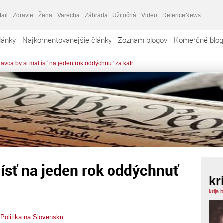
tail
Zdravie
Žena
Varecha
Záhrada
Užitočná
Video
DefenceNews
lánky
Najkomentovanejšie články
Zoznam blogov
Komerčné blog
avca by si mal ísť na jeden rok oddýchnuť za katr.
 ísť na jeden rok oddýchnuť
kr
krija.
,
Politika na Slovensku