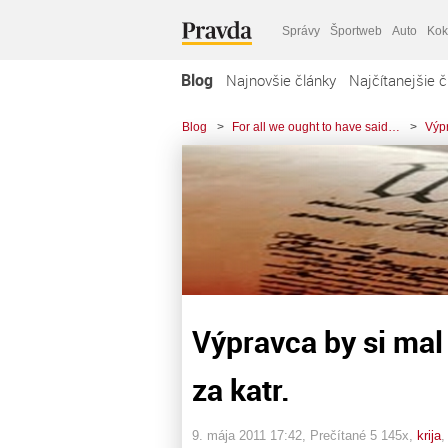
Správy
Športweb
Auto
Kok
Blog
Najnovšie články
Najčítanejšie č
Blog
>
For all we ought to have said…
>
Výpr
Výpravca by si mal
za katr.
9. mája 2011 17:42
, Prečítané 5 145x,
krija