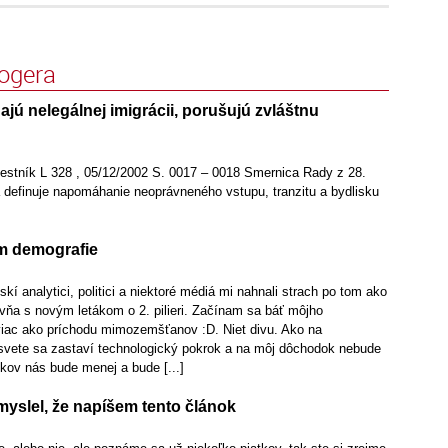
logera
ajú nelegálnej imigrácii, porušujú zvláštnu
stník L 328 , 05/12/2002 S. 0017 – 0018 Smernica Rady z 28.
 definuje napomáhanie neoprávneného vstupu, tranzitu a bydlisku
lém demografie
í analytici, politici a niektoré médiá mi nahnali strach po tom ako
ovňa s novým letákom o 2. pilieri. Začínam sa báť môjho
iac ako príchodu mimozemšťanov :D. Niet divu. Ako na
 svete sa zastaví technologický pokrok a na môj dôchodok nebude
okov nás bude menej a bude [...]
yslel, že napíšem tento článok