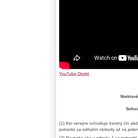
YouTube Direkt
Niektoré
Schva
(1) Kto verejne schvaľuje trestný čin ale
potrestá sa odňatím slobody až na jeden
(2) Rovnako ako v odseku 1 sa potrestá,