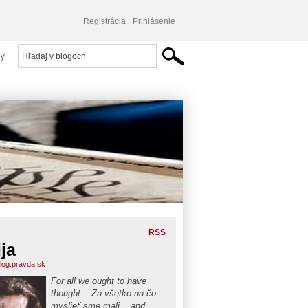
Registrácia
Prihlásenie
y
RSS
ija
blog.pravda.sk
For all we ought to have
thought... Za všetko na čo
myslieť sme mali... and