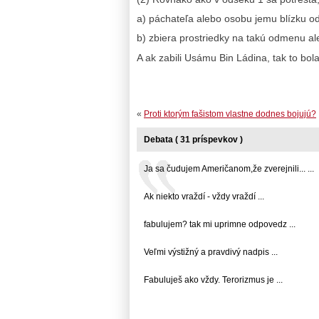
a) páchateľa alebo osobu jemu blízku od
b) zbiera prostriedky na takú odmenu a
A ak zabili Usámu Bin Ládina, tak to bol
«
Proti ktorým fašistom vlastne dodnes bojujú?
Debata ( 31 príspevkov )
Ja sa čudujem Američanom,že zverejnili... ...
Ak niekto vraždí - vždy vraždí ...
fabulujem? tak mi uprimne odpovedz ...
Veľmi výstižný a pravdivý nadpis ...
Fabuluješ ako vždy. Terorizmus je ...