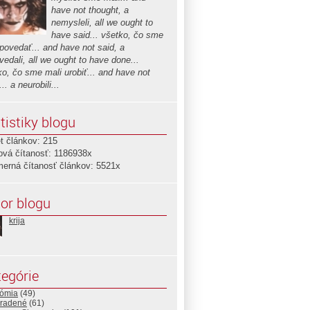
have not thought, a
nemysleli, all we ought to
have said... všetko, čo sme
 povedať... and have not said, a
edali, all we ought to have done...
ko, čo sme mali urobiť... and have not
.. a neurobili...
tistiky blogu
t článkov: 215
ová čítanosť: 1186938x
merná čítanosť článkov: 5521x
or blogu
krija
egórie
ómia
(49)
radené
(61)