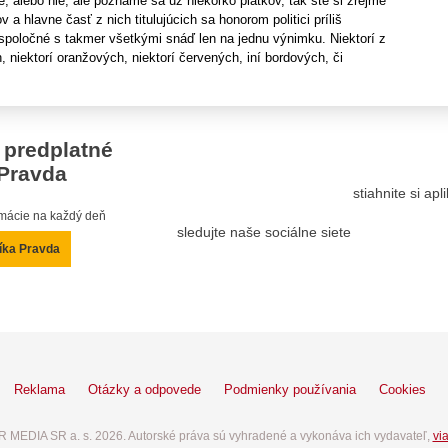
te, alebo nie, ale poznáme sa už niekoľko piatkov, tak ste si zrejme
ov a hlavne časť z nich titulujúcich sa honorom politici príliš
oločné s takmer všetkými snáď len na jednu výnimku. Niektorí z
niektorí oranžových, niektorí červených, iní bordových, či
 predplatné
Pravda
stiahnite si ap
ormácie na každý deň
sledujte naše sociálne siete
íka Pravda
Reklama
Otázky a odpovede
Podmienky používania
Cookies
 MEDIA SR a. s. 2026. Autorské práva sú vyhradené a vykonáva ich vydavateľ,
via